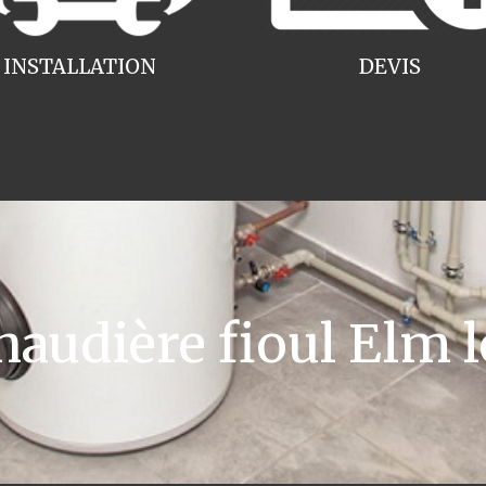
INSTALLATION
DEVIS
udière fioul Elm l