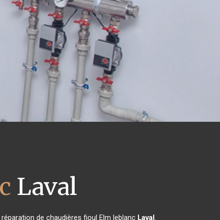
c
Laval
a réparation de chaudières fioul Elm leblanc
Laval
.