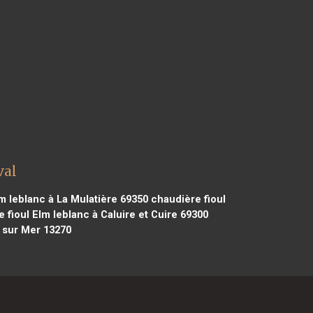
val
m leblanc à La Mulatière 69350
chaudière fioul
 fioul Elm leblanc à Caluire et Cuire 69300
 sur Mer 13270