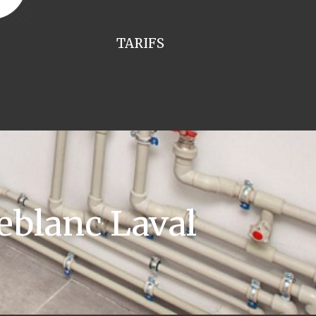
TARIFS
eblanc Laval