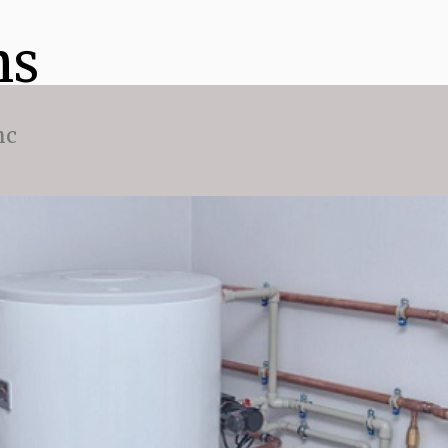
ns
nc