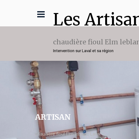
Les Artisa
chaudière fioul Elm lebla
Intervention sur Laval et sa région
ARTISAN
chaudière fioul Elm leblanc Laval