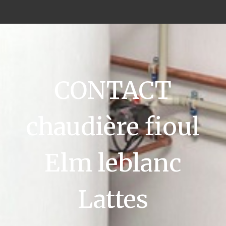
CONTACT
chaudière fioul
Elm leblanc
Lattes