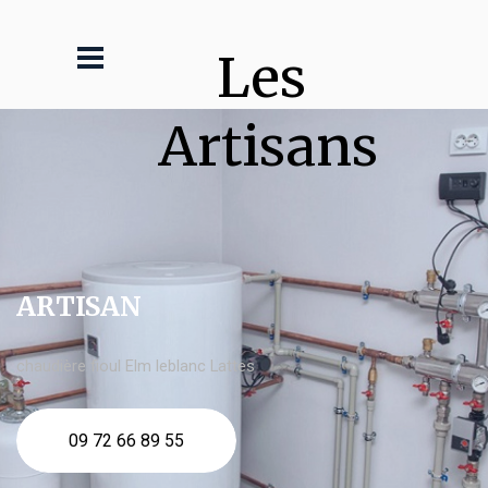
Les 
Artisans
ARTISAN
chaudière fioul Elm leblanc Lattes
09 72 66 89 55