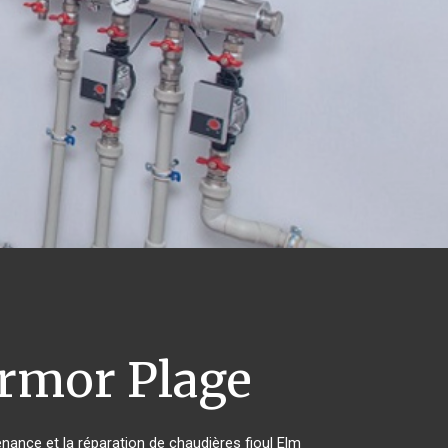
rmor Plage
enance et la réparation de chaudières fioul Elm