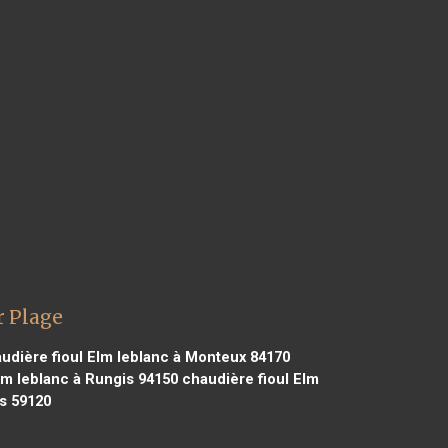
r Plage
udière fioul Elm leblanc à Monteux 84170
lm leblanc à Rungis 94150
chaudière fioul Elm
os 59120