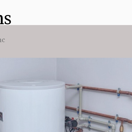
ns
nc