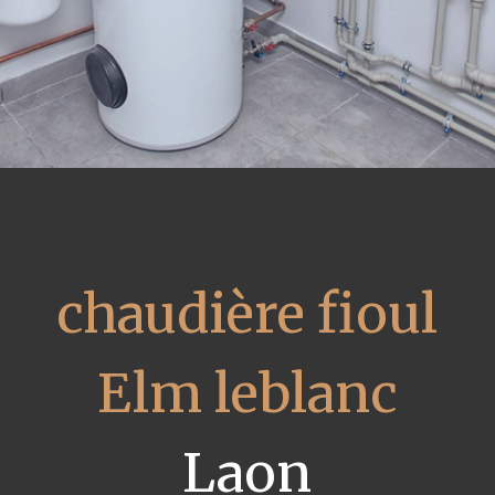
chaudière fioul
Elm leblanc
Laon