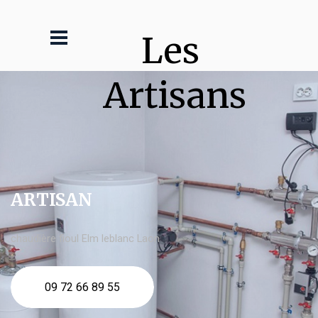
Les 
Artisans
ARTISAN
chaudière fioul Elm leblanc Laon
09 72 66 89 55