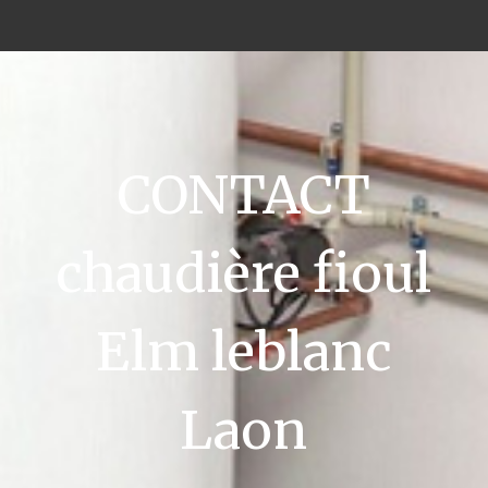
CONTACT
chaudière fioul
Elm leblanc
Laon