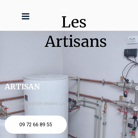
Les 
Artisans
ARTISAN
chaudière fioul Elm leblanc Langon
09 72 66 89 55