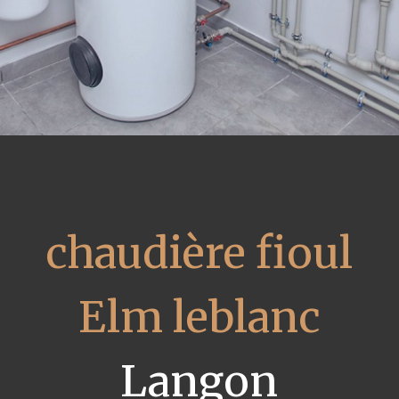
chaudière fioul
Elm leblanc
Langon