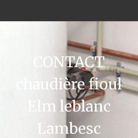
CONTACT
chaudière fioul
Elm leblanc
Lambesc