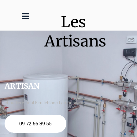
Les 
Artisans
ARTISAN
chaudière fioul Elm leblanc Lambesc
09 72 66 89 55