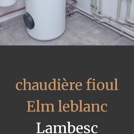
chaudière fioul
Elm leblanc
Lambesc