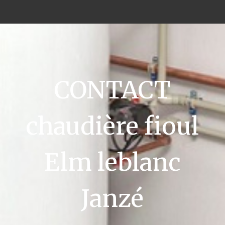
CONTACT
chaudière fioul
Elm leblanc
Janzé