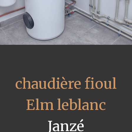
chaudière fioul
Elm leblanc
Janzé