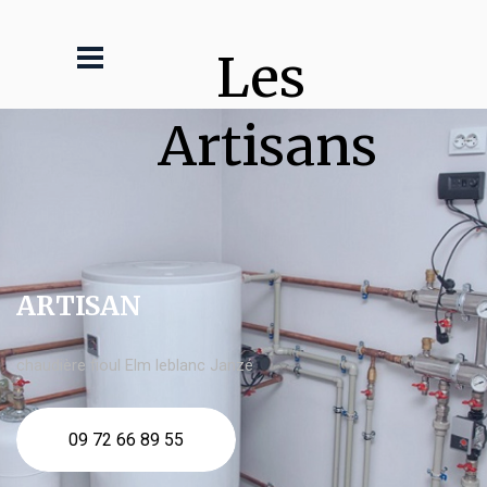
Les 
Artisans
ARTISAN
chaudière fioul Elm leblanc Janzé
09 72 66 89 55