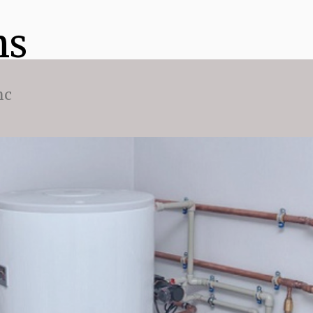
ns
nc