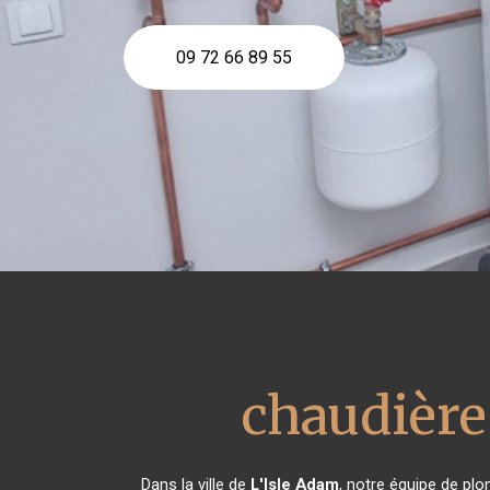
09 72 66 89 55
chaudière
Dans la ville de
L'Isle Adam
, notre équipe de plo