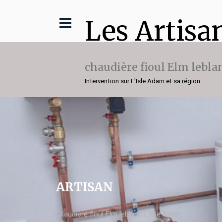
Les Artisa
chaudière fioul Elm lebla
Intervention sur L'Isle Adam et sa région
ARTISAN
chaudière fioul Elm leblanc L'Isle Adam