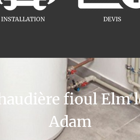
INSTALLATION
DEVIS
udière fioul Elm le
Adam