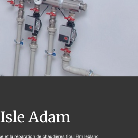
'Isle Adam
e et la réparation de chaudières fioul Elm leblanc