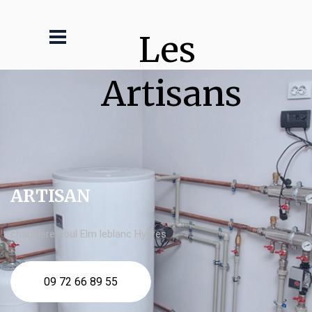
Les 
Artisans
ARTISAN
chaudière fioul Elm leblanc Hyères
09 72 66 89 55