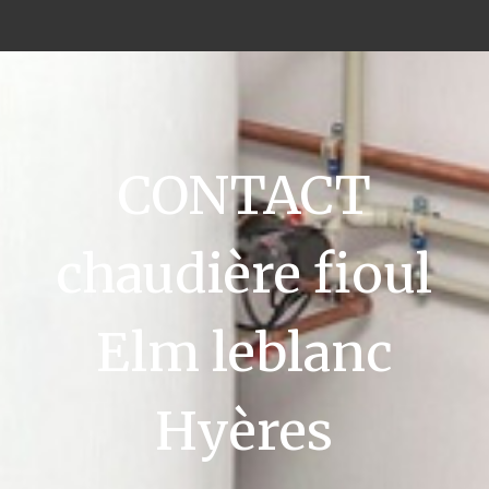
CONTACT
chaudière fioul
Elm leblanc
Hyères