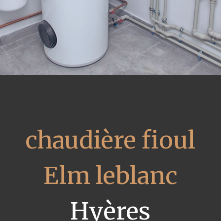
chaudière fioul
Elm leblanc
Hyères