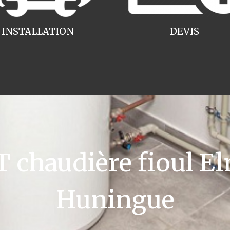
INSTALLATION
DEVIS
chaudière fioul El
Huningue