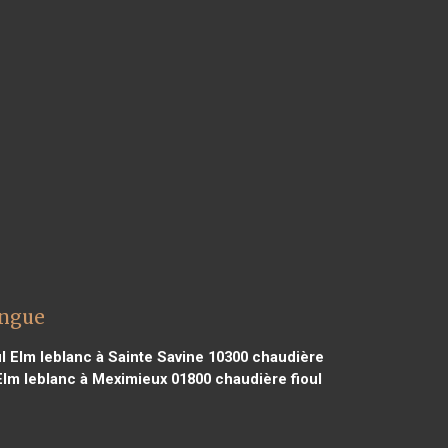
ingue
l Elm leblanc à Sainte Savine 10300
chaudière
Elm leblanc à Meximieux 01800
chaudière fioul