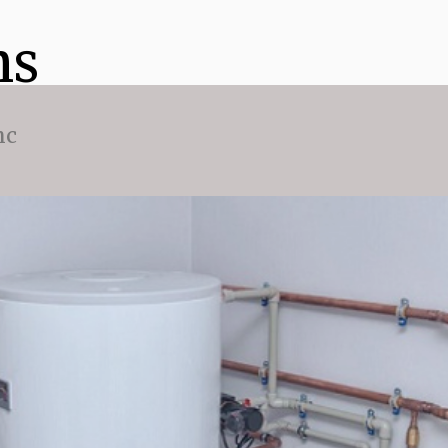
ns
nc