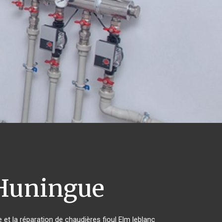
uningue
 et la réparation de chaudières fioul Elm leblanc