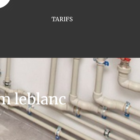
TARIFS
m leblanc