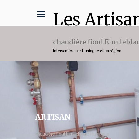
Les Artisa
chaudière fioul Elm lebla
Intervention sur Huningue et sa région
ARTISAN
chaudière fioul Elm leblanc Huningue