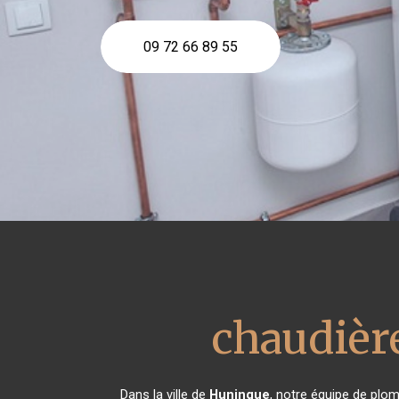
09 72 66 89 55
chaudière
Dans la ville de
Huningue
, notre équipe de plom