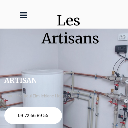
Les 
Artisans
ARTISAN
chaudière fioul Elm leblanc Houilles
09 72 66 89 55