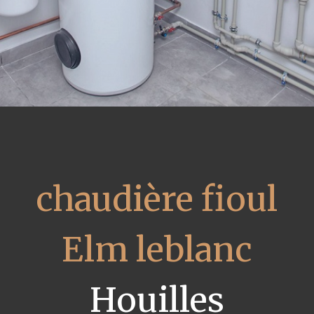
chaudière fioul
Elm leblanc
Houilles