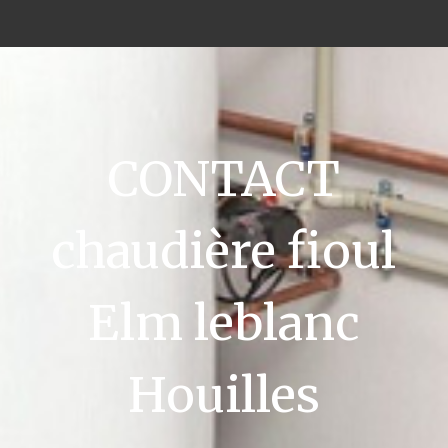
CONTACT
chaudière fioul
Elm leblanc
Houilles