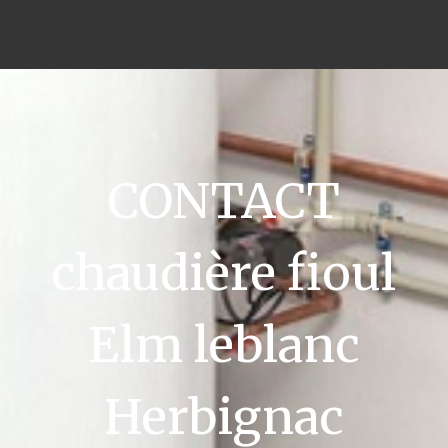
CONTACT
chaudière fioul
Elm leblanc
Herbignac