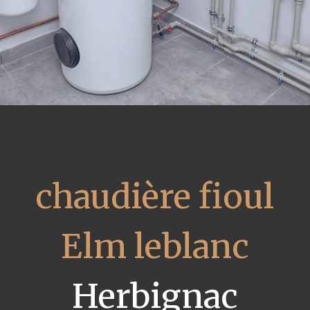
chaudière fioul
Elm leblanc
Herbignac