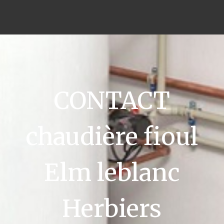
CONTACT
chaudière fioul
Elm leblanc
Herbiers