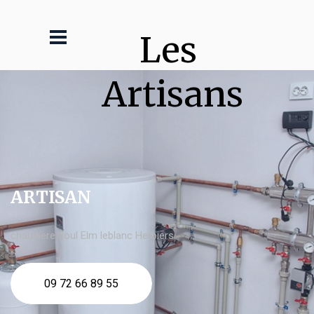
Les 
Artisans
ARTISAN
chaudière fioul Elm leblanc Herbiers
09 72 66 89 55