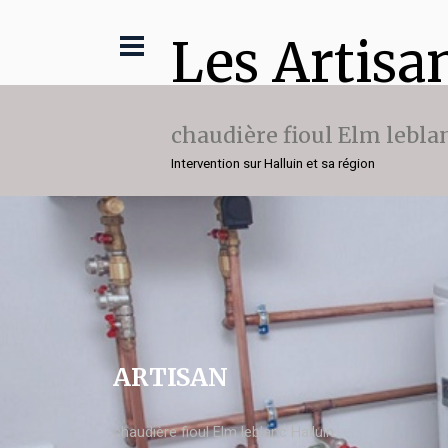
Les Artisa
chaudière fioul Elm lebla
Intervention sur Halluin et sa région
ARTISAN
chaudière fioul Elm leblanc Halluin