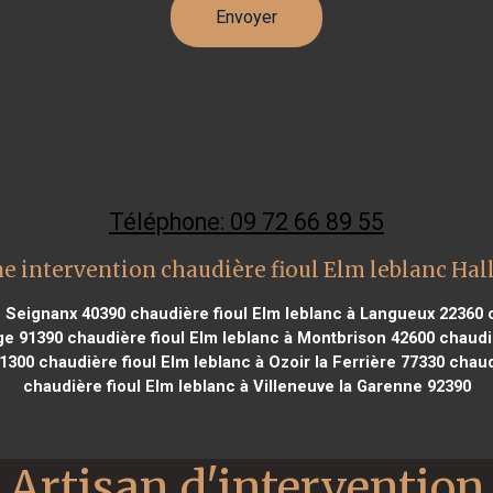
Téléphone: 09 72 66 89 55
e intervention chaudière fioul Elm leblanc Hal
e Seignanx 40390
chaudière fioul Elm leblanc à Langueux 22360
c
ge 91390
chaudière fioul Elm leblanc à Montbrison 42600
chaudiè
41300
chaudière fioul Elm leblanc à Ozoir la Ferrière 77330
chaudi
chaudière fioul Elm leblanc à Villeneuve la Garenne 92390
Artisan d'intervention