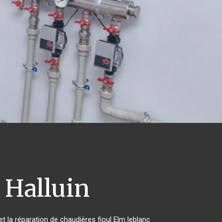
Halluin
et la réparation de chaudières fioul Elm leblanc