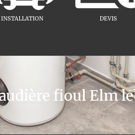
INSTALLATION
DEVIS
dière fioul Elm le