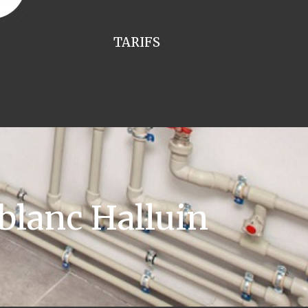
TARIFS
blanc Halluin