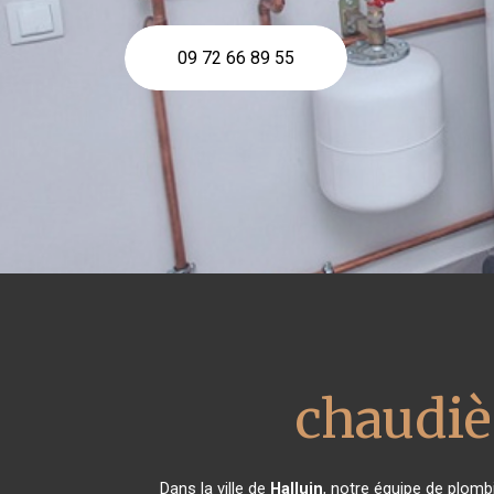
09 72 66 89 55
chaudiè
Dans la ville de
Halluin
, notre équipe de plombi