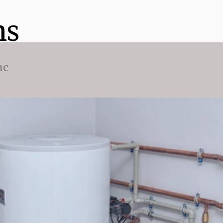
ns
nc