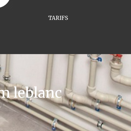
TARIFS
m leblanc