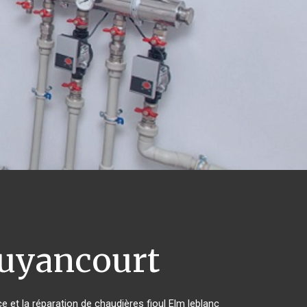
uyancourt
e et la réparation de chaudières fioul Elm leblanc