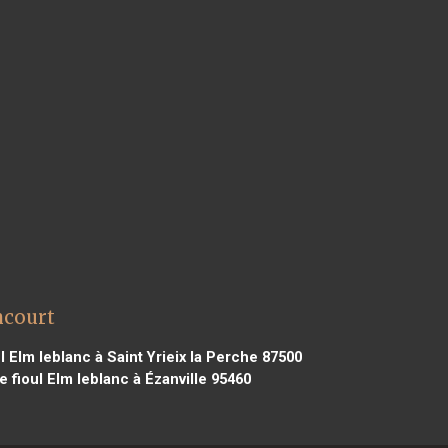
ncourt
 Elm leblanc à Saint Yrieix la Perche 87500
 fioul Elm leblanc à Ézanville 95460