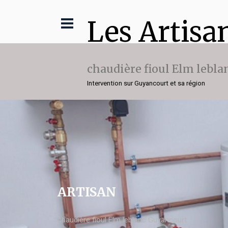
Les Artisa
chaudière fioul Elm lebla
Intervention sur Guyancourt et sa région
ARTISAN
chaudière fioul Elm leblanc Guyancourt