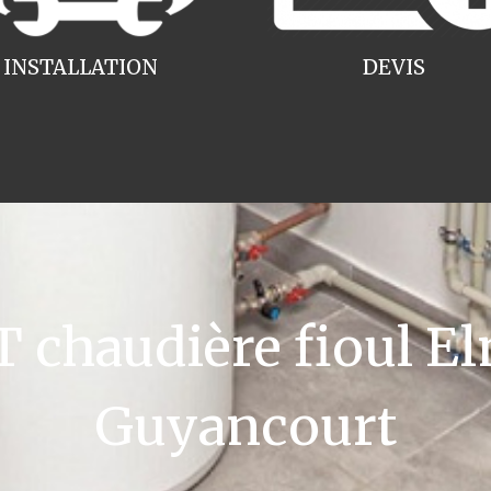
INSTALLATION
DEVIS
chaudière fioul El
Guyancourt