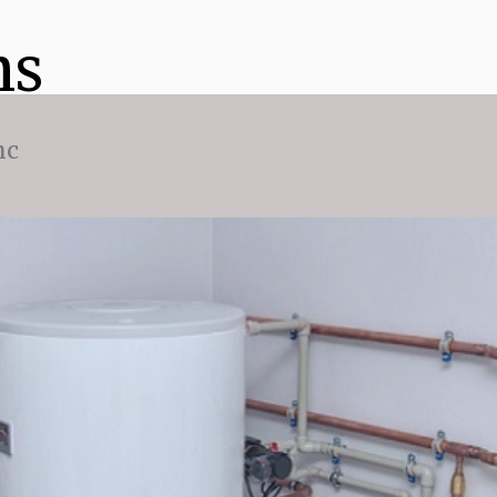
ns
nc