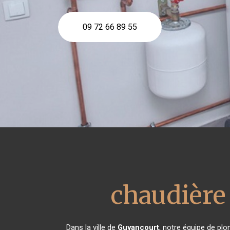
09 72 66 89 55
chaudière 
Dans la ville de
Guyancourt
, notre équipe de plo