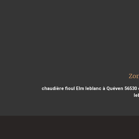
Zon
chaudière fioul Elm leblanc à Quéven 56530
c
le