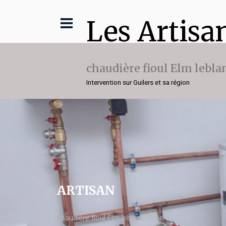
Les Artisa
chaudière fioul Elm lebla
Intervention sur Guilers et sa région
ARTISAN
chaudière fioul Elm leblanc Guilers