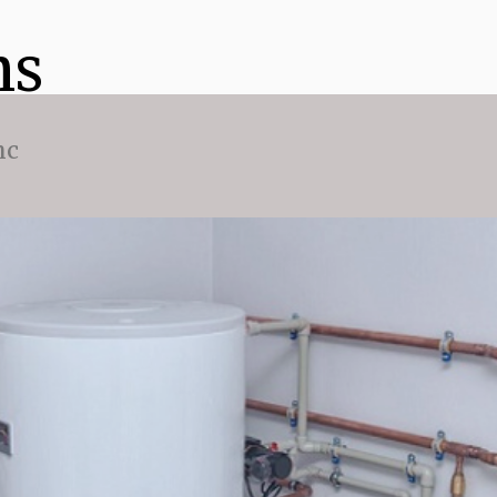
ns
nc