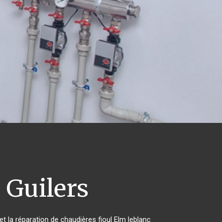
c
Guilers
et la réparation de chaudières fioul Elm leblanc