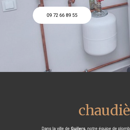
09 72 66 89 55
chaudiè
Dans la ville de
Guilers
, notre équipe de plomb