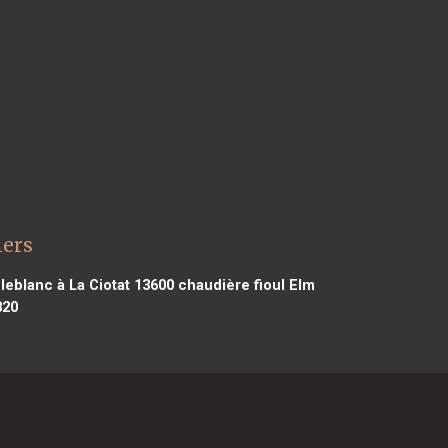
lers
leblanc à La Ciotat 13600
chaudière fioul Elm
820