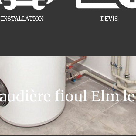
INSTALLATION
DEVIS
dière fioul Elm le