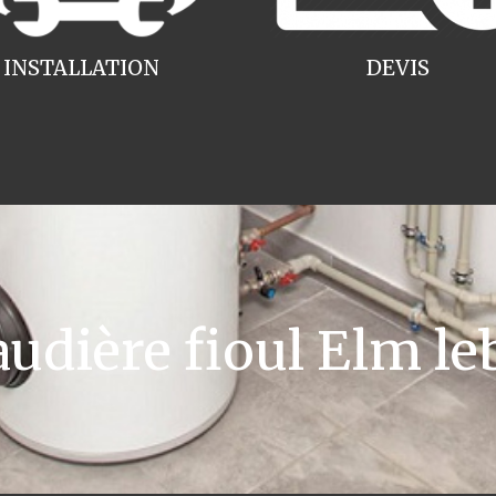
INSTALLATION
DEVIS
dière fioul Elm le