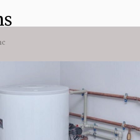
ns
nc