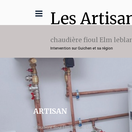
Les Artisa
chaudière fioul Elm lebla
Intervention sur Guichen et sa région
ARTISAN
chaudière fioul Elm leblanc Guichen