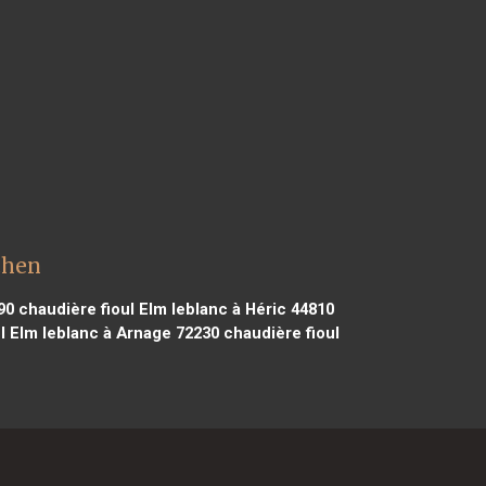
chen
90
chaudière fioul Elm leblanc à Héric 44810
l Elm leblanc à Arnage 72230
chaudière fioul