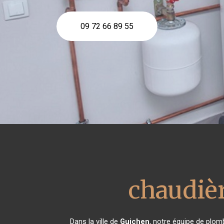
09 72 66 89 55
chaudièr
Dans la ville de
Guichen
, notre équipe de plomb