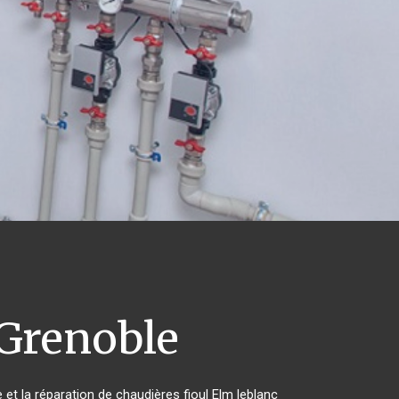
Grenoble
 et la réparation de chaudières fioul Elm leblanc