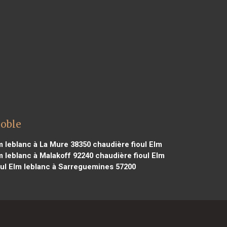
noble
m leblanc à La Mure 38350
chaudière fioul Elm
m leblanc à Malakoff 92240
chaudière fioul Elm
ul Elm leblanc à Sarreguemines 57200