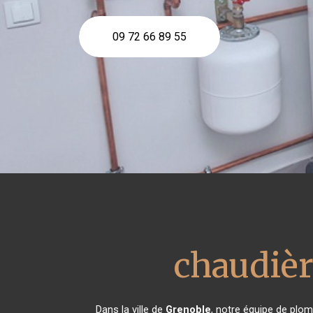
09 72 66 89 55
chaudièr
Dans la ville de
Grenoble
, notre équipe de plom