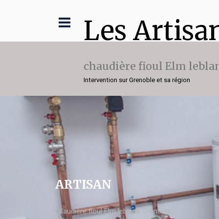
Les Artisa
chaudière fioul Elm lebla
Intervention sur Grenoble et sa région
ARTISAN
chaudière fioul Elm leblanc Grenoble