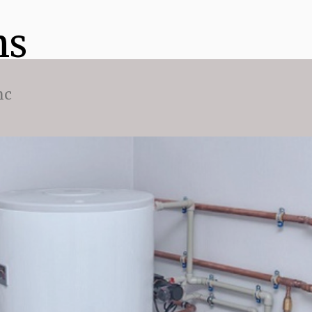
ns
nc