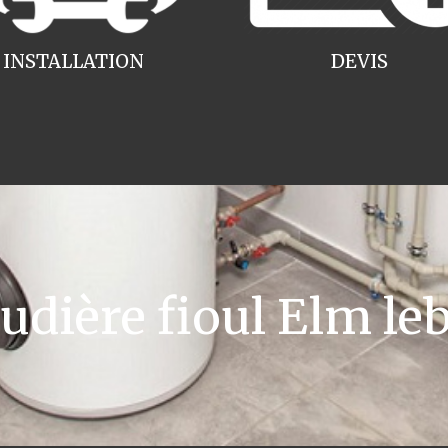
INSTALLATION
DEVIS
dière fioul Elm leb