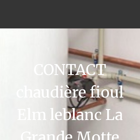
CONTACT
chaudière fioul
Elm leblanc La
Grande Motte