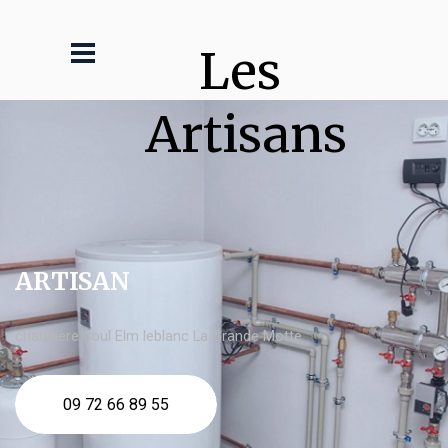
Les 
Artisans
ARTISAN
chaudière fioul Elm leblanc La Grande Motte
09 72 66 89 55