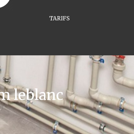
TARIFS
m leblanc