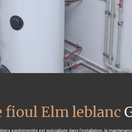
 fioul Elm leblanc
G
biers expérimentés est spécialisée dans l'installation, la maintenanc