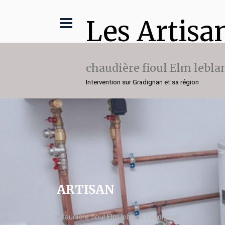
Les Artisa
chaudière fioul Elm lebla
Intervention sur Gradignan et sa région
ARTISAN
chaudière fioul Elm leblanc Gradignan