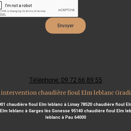
Téléphone: 09 72 66 89 55
 intervention chaudière fioul Elm leblanc Grad
001
chaudière fioul Elm leblanc à Limay 78520
chaudière fioul El
 Elm leblanc à Garges lès Gonesse 95140
chaudière fioul Elm leb
leblanc à Pau 64000