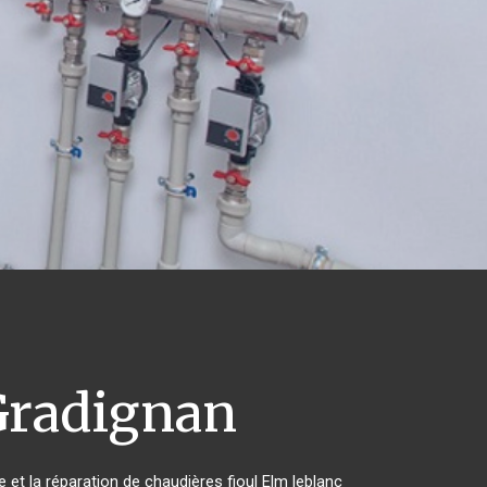
radignan
e et la réparation de chaudières fioul Elm leblanc