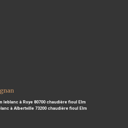
ignan
m leblanc à Roye 80700
chaudière fioul Elm
lanc à Albertville 73200
chaudière fioul Elm