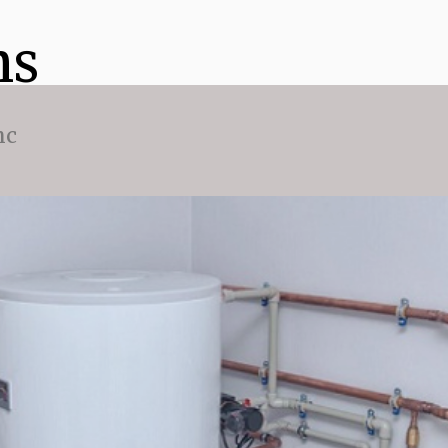
ns
nc