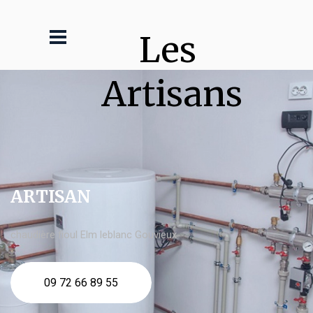
Les 
Artisans
ARTISAN
chaudière fioul Elm leblanc Gouvieux
09 72 66 89 55