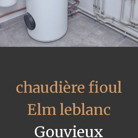
chaudière fioul
Elm leblanc
Gouvieux