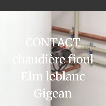
CONTACT
chaudière fioul
Elm leblanc
Gigean