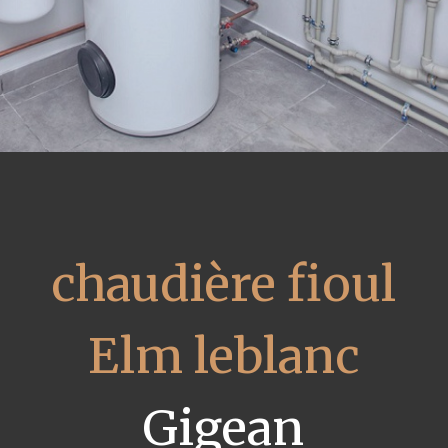
chaudière fioul
Elm leblanc
Gigean