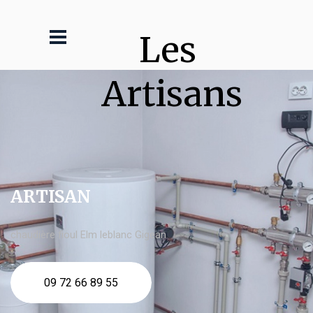
Les 
Artisans
ARTISAN
chaudière fioul Elm leblanc Gigean
09 72 66 89 55