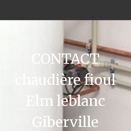
CONTACT
chaudière fioul
Elm leblanc
Giberville