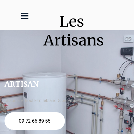
Les 
Artisans
ARTISAN
chaudière fioul Elm leblanc Giberville
09 72 66 89 55