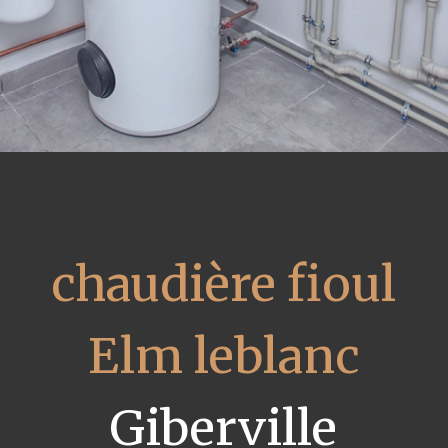
chaudière fioul
Elm leblanc
Giberville