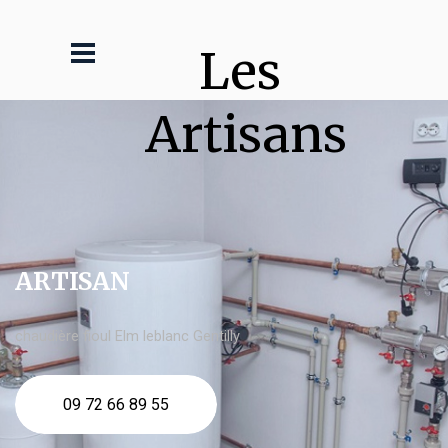
Les 
Artisans
ARTISAN
chaudière fioul Elm leblanc Gentilly
09 72 66 89 55