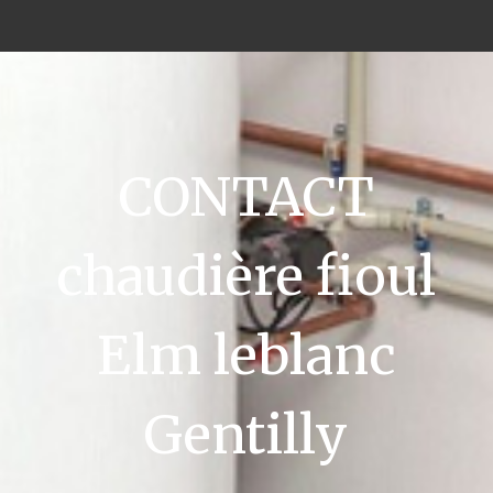
CONTACT
chaudière fioul
Elm leblanc
Gentilly