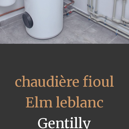
chaudière fioul
Elm leblanc
Gentilly