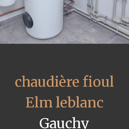
chaudière fioul
Elm leblanc
Gauchy