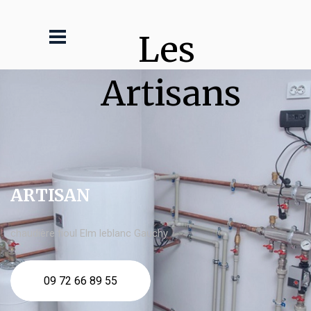
Les 
Artisans
ARTISAN
chaudière fioul Elm leblanc Gauchy
09 72 66 89 55