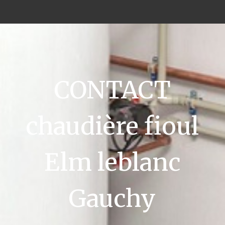
CONTACT
chaudière fioul
Elm leblanc
Gauchy