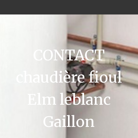
CONTACT
chaudière fioul
Elm leblanc
Gaillon