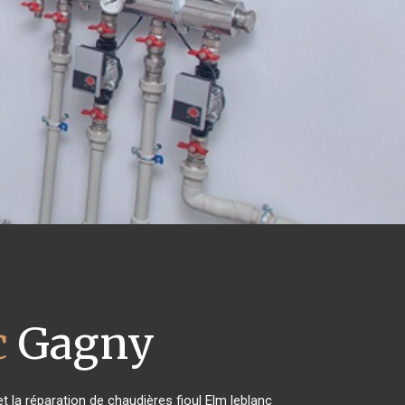
c
Gagny
t la réparation de chaudières fioul Elm leblanc