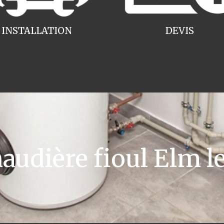
INSTALLATION
DEVIS
udière fioul Elm l