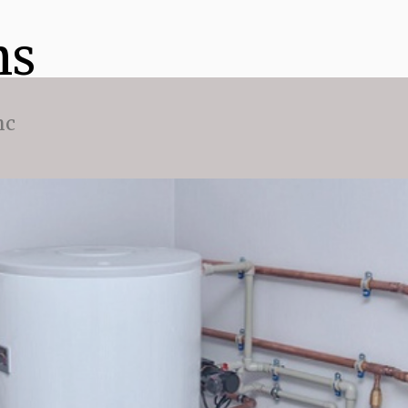
ns
nc