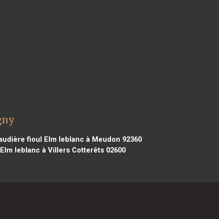
gny
udière fioul Elm leblanc à Meudon 92360
Elm leblanc à Villers Cotterêts 02600