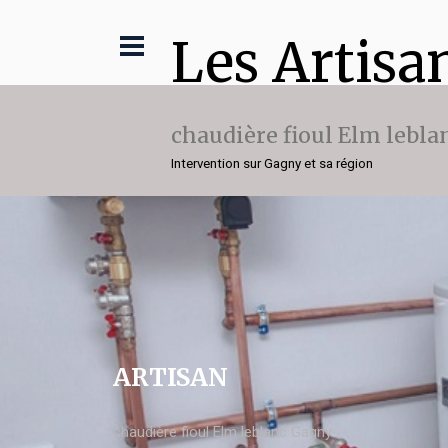
Les Artisa
chaudière fioul Elm lebla
Intervention sur Gagny et sa région
ARTISAN
chaudière fioul Elm leblanc Gagny