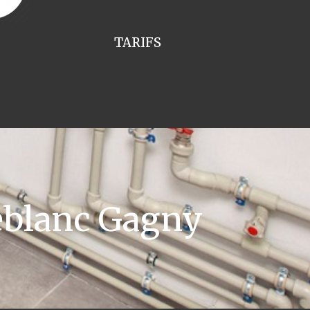
TARIFS
eblanc Gagny