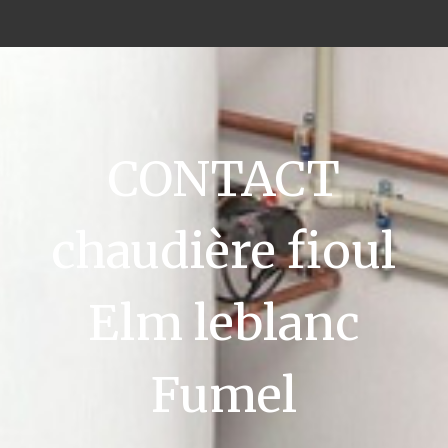
CONTACT
chaudière fioul
Elm leblanc
Fumel