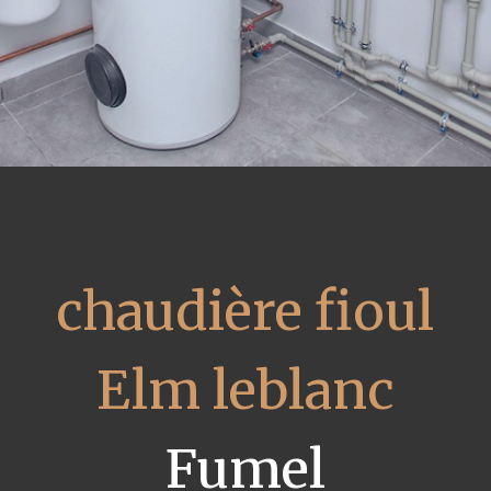
chaudière fioul
Elm leblanc
Fumel