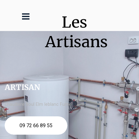
Les 
Artisans
ARTISAN
chaudière fioul Elm leblanc Fumel
09 72 66 89 55