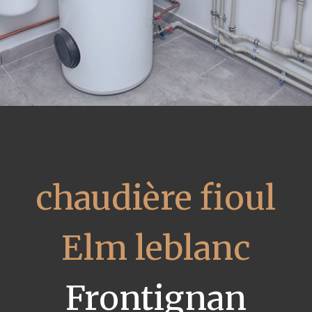
chaudière fioul
Elm leblanc
Frontignan