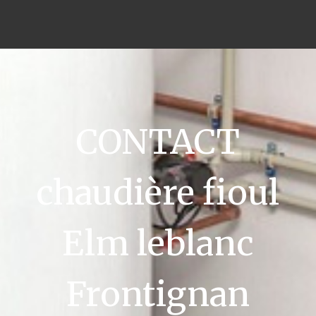
CONTACT
chaudière fioul
Elm leblanc
Frontignan