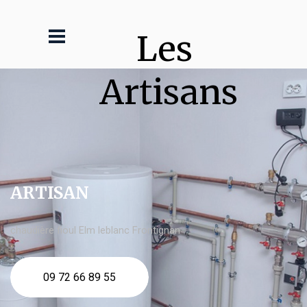
Les 
Artisans
ARTISAN
chaudière fioul Elm leblanc Frontignan
09 72 66 89 55