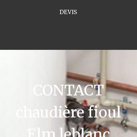
DEVIS
CONTACT
chaudière fioul
Elm leblanc