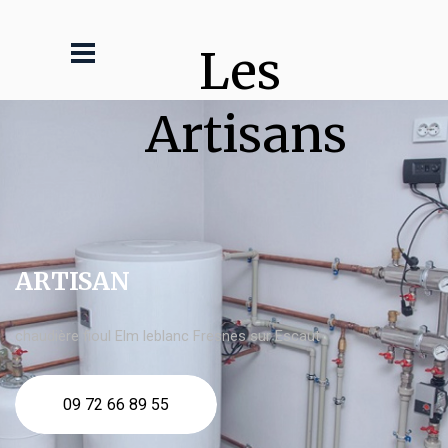
Les 
Artisans
ARTISAN
chaudière fioul Elm leblanc Fresnes sur Escaut
09 72 66 89 55