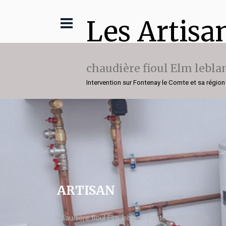
Les Artisa
chaudière fioul Elm lebla
Intervention sur Fontenay le Comte et sa région
ARTISAN
chaudière fioul Elm leblanc Fontenay le Comte