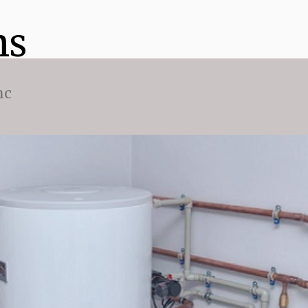
ns
nc