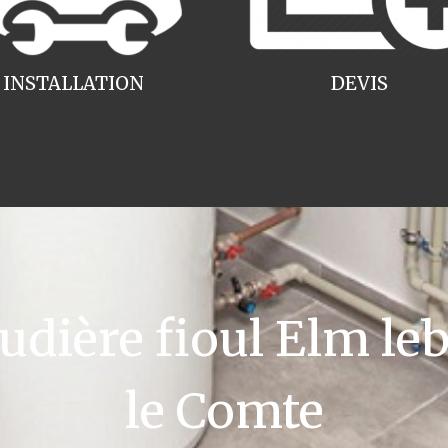
INSTALLATION
DEVIS
ière fioul Elm le
le Comte