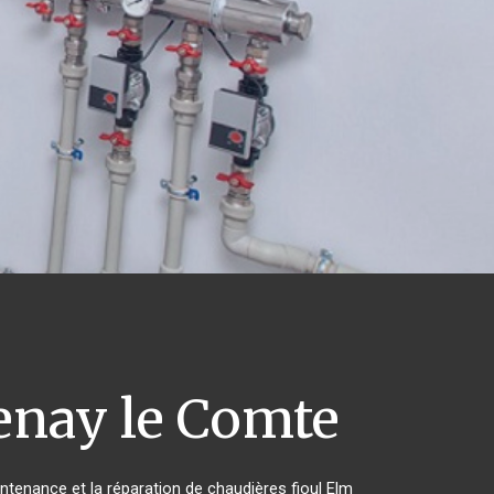
enay le Comte
intenance et la réparation de chaudières fioul Elm