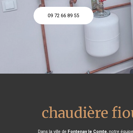
09 72 66 89 55
chaudière fio
Dans la ville de
Fontenay le Comte
, notre équip