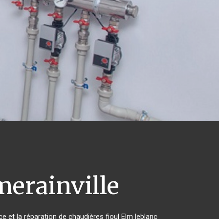
erainville
ce et la réparation de chaudières fioul Elm leblanc