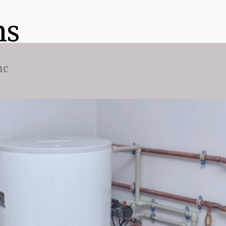
ns
nc