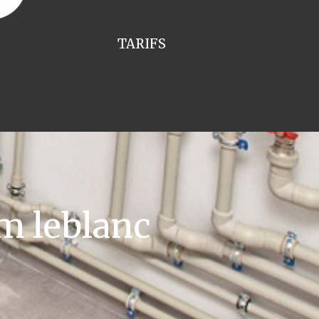
TARIFS
m leblanc