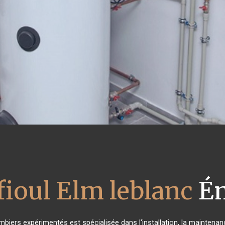
fioul Elm leblanc
Ém
mbiers expérimentés est spécialisée dans l'installation, la maintenan