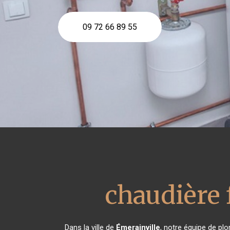
09 72 66 89 55
chaudière 
Dans la ville de
Émerainville
, notre équipe de plo