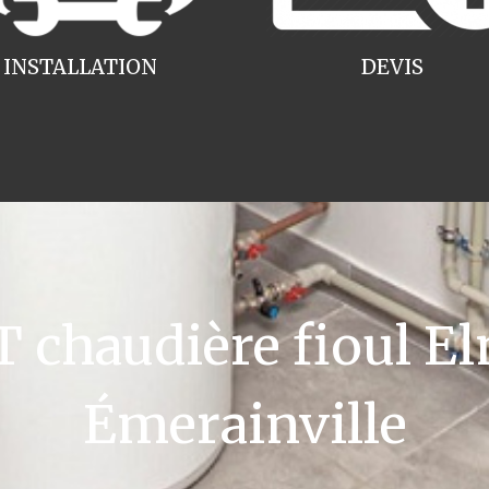
INSTALLATION
DEVIS
chaudière fioul El
Émerainville