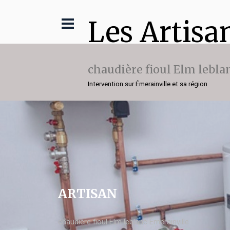
Les Artisa
chaudière fioul Elm lebla
Intervention sur Émerainville et sa région
ARTISAN
chaudière fioul Elm leblanc Émerainville