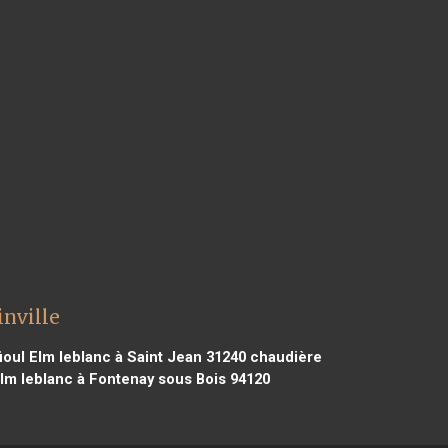
inville
ioul Elm leblanc à Saint Jean 31240
chaudière
lm leblanc à Fontenay sous Bois 94120