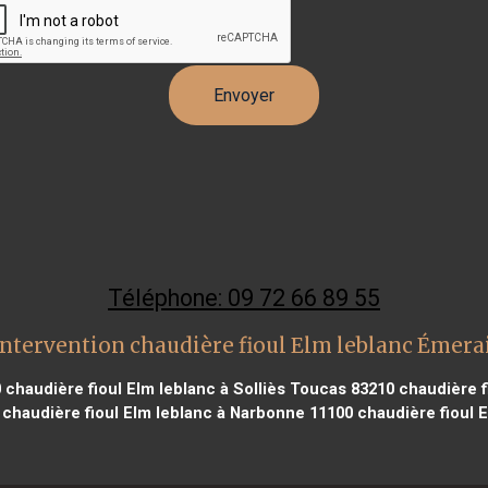
Téléphone: 09 72 66 89 55
ntervention chaudière fioul Elm leblanc Émera
0
chaudière fioul Elm leblanc à Solliès Toucas 83210
chaudière f
chaudière fioul Elm leblanc à Narbonne 11100
chaudière fioul E