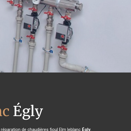
nc
Égly
a réparation de chaudières fioul Elm leblanc
Égly
.