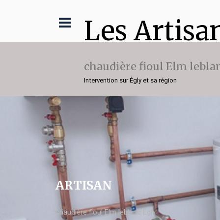
Les Artisa
chaudière fioul Elm lebla
Intervention sur Égly et sa région
ARTISAN
chaudière fioul Elm leblanc Égly