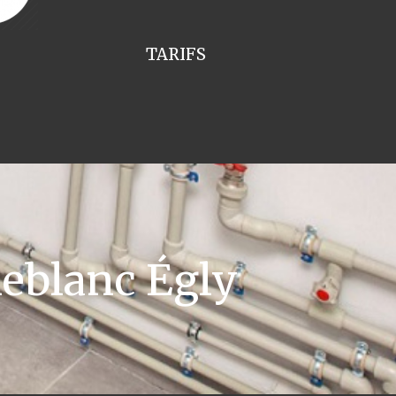
TARIFS
eblanc Égly