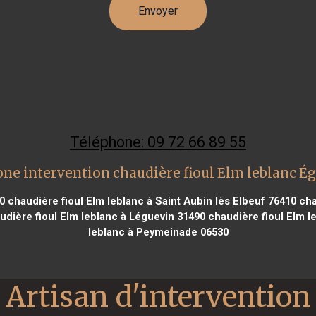
Téléphone: 09 72 66 89 55
ne intervention chaudière fioul Elm leblanc É
0
chaudière fioul Elm leblanc à Saint Aubin lès Elbeuf 76410
cha
dière fioul Elm leblanc à Léguevin 31490
chaudière fioul Elm l
leblanc à Peymeinade 06530
Artisan d'intervention