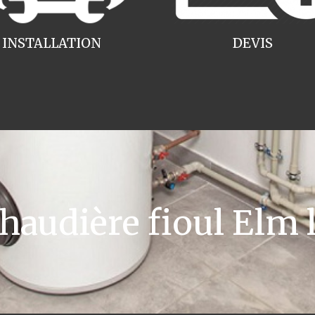
INSTALLATION
DEVIS
audière fioul Elm l