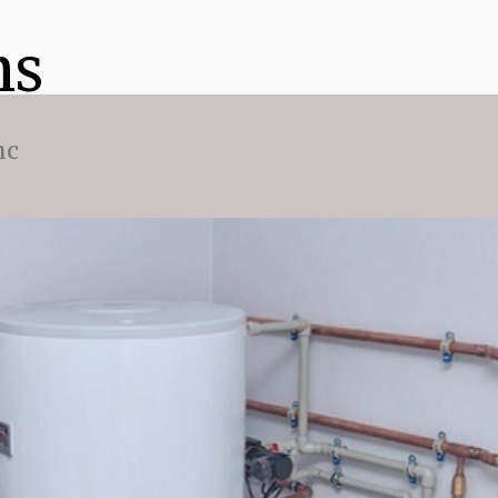
ns
nc