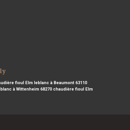
gly
udière fioul Elm leblanc à Beaumont 63110
eblanc à Wittenheim 68270
chaudière fioul Elm