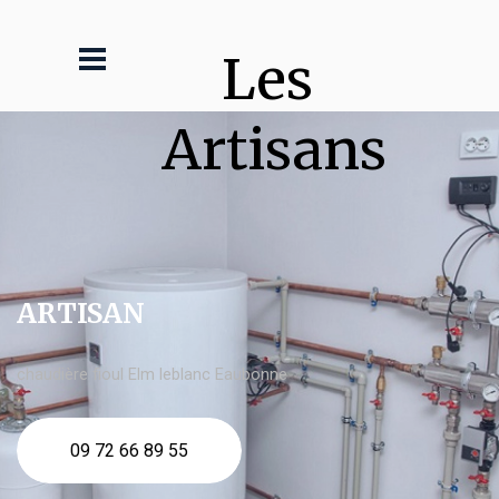
Les 
Artisans
ARTISAN
chaudière fioul Elm leblanc Eaubonne
09 72 66 89 55