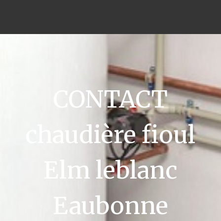
CONTACT
chaudière fioul
Elm leblanc
Eaubonne