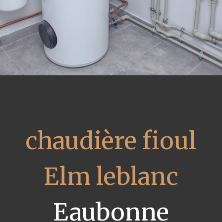
chaudière fioul
Elm leblanc
Eaubonne