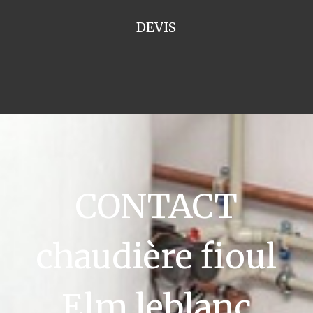
DEVIS
CONTACT
chaudière fioul
Elm leblanc