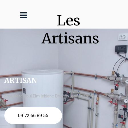
Les 
Artisans
ARTISAN
chaudière fioul Elm leblanc Douchy les Mines
09 72 66 89 55