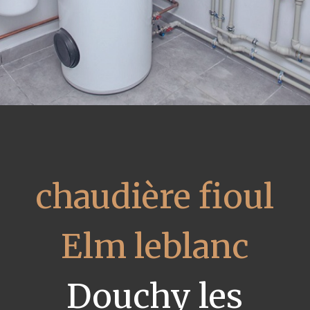
chaudière fioul
Elm leblanc
Douchy les