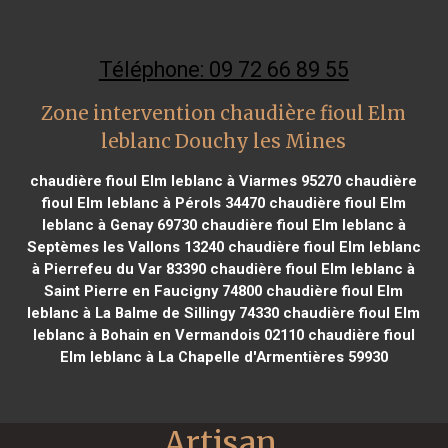
Téléphone: 09 72 66 89 55
Zone intervention chaudière fioul Elm
leblanc Douchy les Mines
chaudière fioul Elm leblanc à Viarmes 95270
chaudière
fioul Elm leblanc à Pérols 34470
chaudière fioul Elm
leblanc à Genay 69730
chaudière fioul Elm leblanc à
Septèmes les Vallons 13240
chaudière fioul Elm leblanc
à Pierrefeu du Var 83390
chaudière fioul Elm leblanc à
Saint Pierre en Faucigny 74800
chaudière fioul Elm
leblanc à La Balme de Sillingy 74330
chaudière fioul Elm
leblanc à Bohain en Vermandois 02110
chaudière fioul
Elm leblanc à La Chapelle d'Armentières 59930
Artisan 