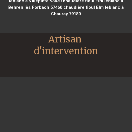
leblanc à Villepinte 93420
chaudière fioul Elm leblanc à
Behren lès Forbach 57460
chaudière fioul Elm leblanc à
Chauray 79180
Artisan 
d'intervention