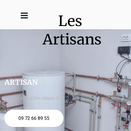
Les 
Artisans
ARTISAN
chaudière fioul Elm leblanc Dole
09 72 66 89 55