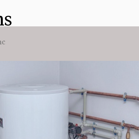
ns
nc