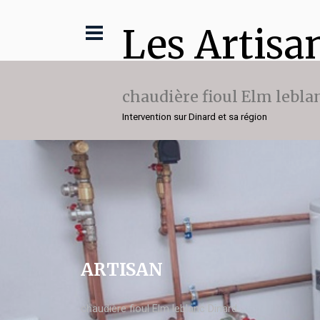
Les Artisa
chaudière fioul Elm lebla
Intervention sur Dinard et sa région
ARTISAN
chaudière fioul Elm leblanc Dinard