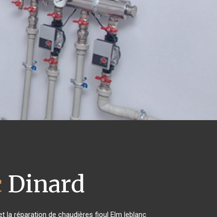
c
Dinard
t la réparation de chaudières fioul Elm leblanc