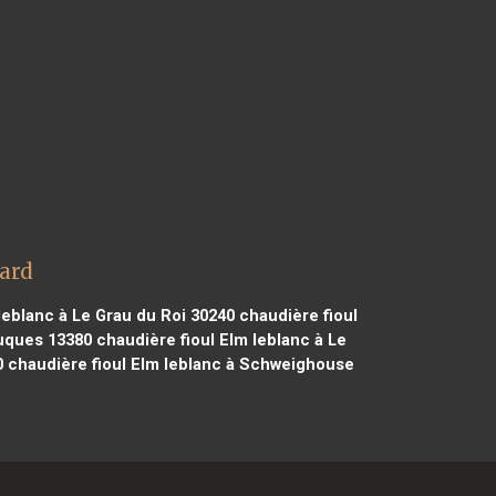
nard
leblanc à Le Grau du Roi 30240
chaudière fioul
Cuques 13380
chaudière fioul Elm leblanc à Le
0
chaudière fioul Elm leblanc à Schweighouse