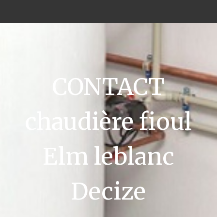
CONTACT
chaudière fioul
Elm leblanc
Decize