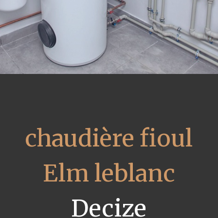
chaudière fioul
Elm leblanc
Decize