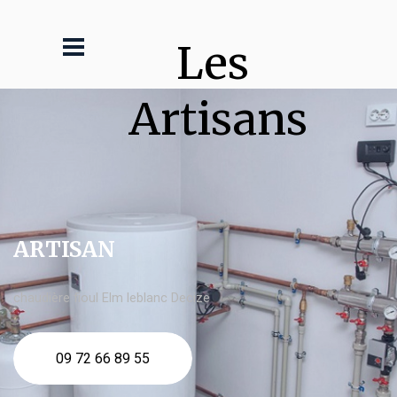
Les 
Artisans
ARTISAN
chaudière fioul Elm leblanc Decize
09 72 66 89 55