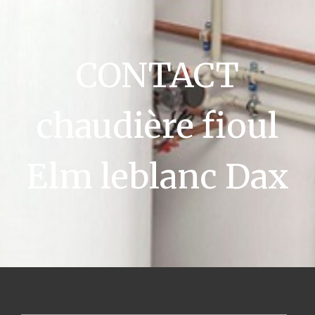
CONTACT
chaudière fioul
Elm leblanc Dax