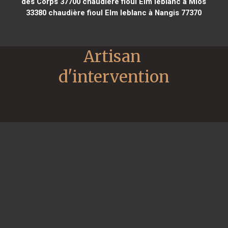
des Corps 37700
chaudière fioul Elm leblanc à Mios
33380
chaudière fioul Elm leblanc à Nangis 77370
Artisan 
d'intervention