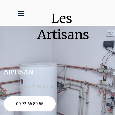
Les 
Artisans
ARTISAN
chaudière fioul Elm leblanc Dax
09 72 66 89 55