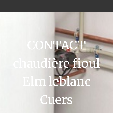
CONTACT
chaudière fioul
Elm leblanc
Cuers