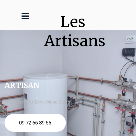
Les 
Artisans
ARTISAN
chaudière fioul Elm leblanc Cuers
09 72 66 89 55