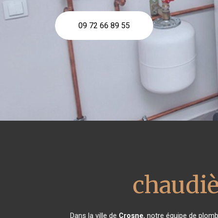
09 72 66 89 55
chaudiè
Dans la ville de
Crosne
, notre équipe de plomb