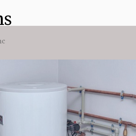
ns
nc