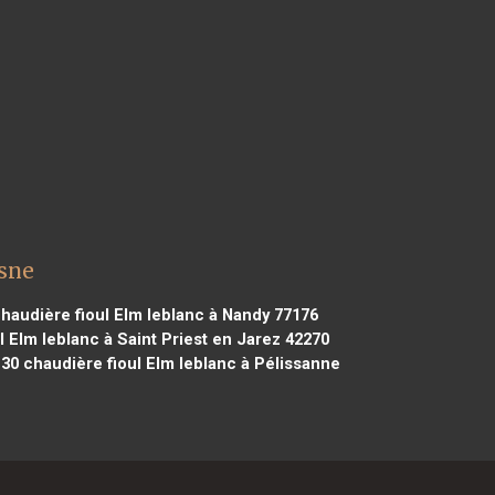
osne
haudière fioul Elm leblanc à Nandy 77176
 Elm leblanc à Saint Priest en Jarez 42270
130
chaudière fioul Elm leblanc à Pélissanne