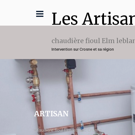
Les Artisa
chaudière fioul Elm lebla
Intervention sur Crosne et sa région
ARTISAN
chaudière fioul Elm leblanc Crosne