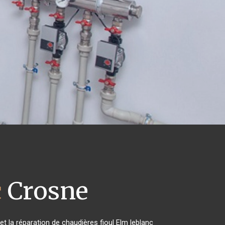
c
Crosne
et la réparation de chaudières fioul Elm leblanc