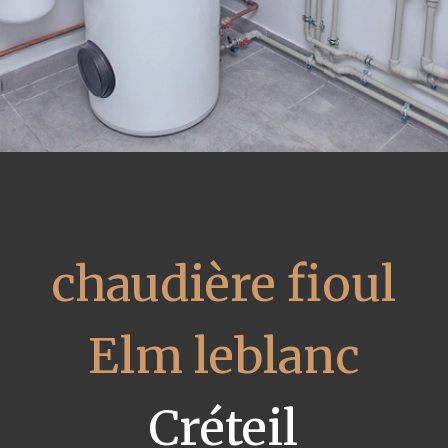
chaudière fioul
Elm leblanc
Créteil