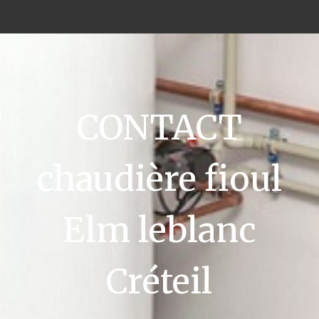
CONTACT
chaudière fioul
Elm leblanc
Créteil