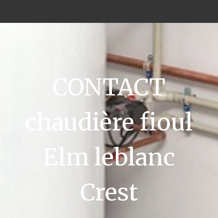
CONTACT
chaudière fioul
Elm leblanc
Crest