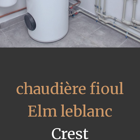
chaudière fioul
Elm leblanc
Crest