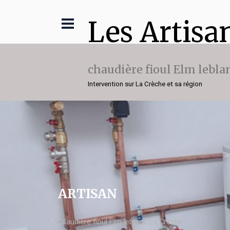
Les Artisa
chaudière fioul Elm lebla
Intervention sur La Crèche et sa région
ARTISAN
chaudière fioul Elm leblanc La Crèche