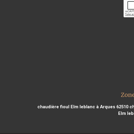
Zone
chaudière fioul Elm leblanc à Arques 62510
ch
Elm leb