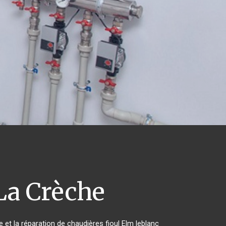
a Crèche
e et la réparation de chaudières fioul Elm leblanc