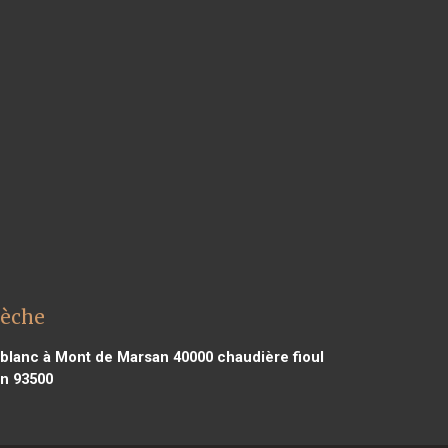
rèche
eblanc à Mont de Marsan 40000
chaudière fioul
in 93500