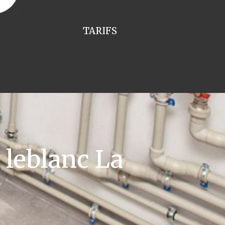
TARIFS
leblanc La