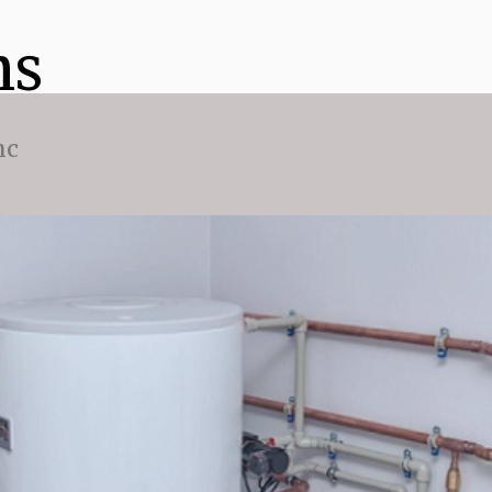
ns
nc