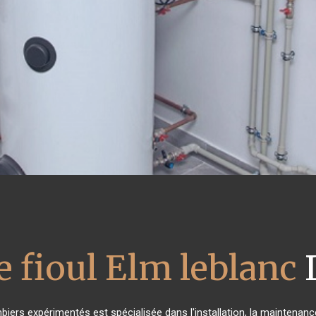
e fioul Elm leblanc
L
biers expérimentés est spécialisée dans l'installation, la maintenanc