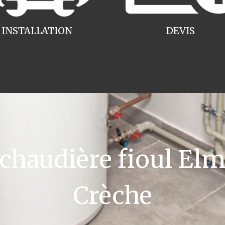
INSTALLATION
DEVIS
haudière fioul Elm 
Crèche