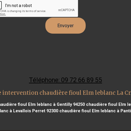
Téléphone: 09 72 66 89 55
 intervention chaudière fioul Elm leblanc La C
audière fioul Elm leblanc à Gentilly 94250
chaudière fioul Elm l
lanc à Levallois Perret 92300
chaudière fioul Elm leblanc à Pant