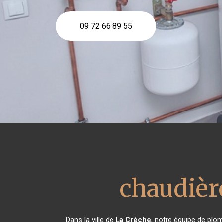
09 72 66 89 55
chaudièr
Dans la ville de
La Crèche
, notre équipe de plom