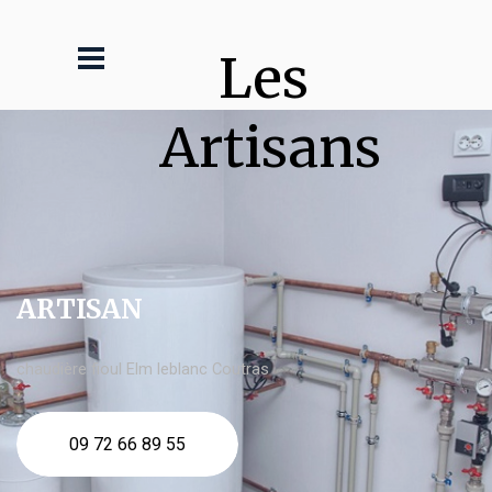
Les 
Artisans
ARTISAN
chaudière fioul Elm leblanc Coutras
09 72 66 89 55