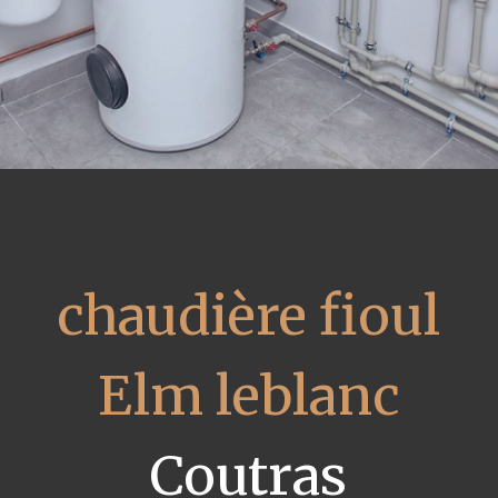
chaudière fioul
Elm leblanc
Coutras