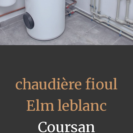
chaudière fioul
Elm leblanc
Coursan