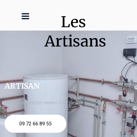
Les 
Artisans
ARTISAN
chaudière fioul Elm leblanc Coursan
09 72 66 89 55