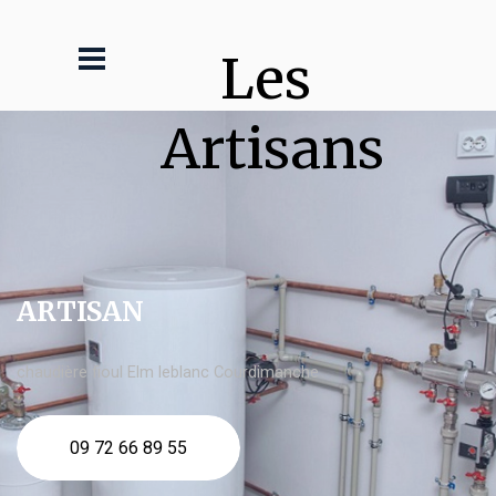
Les 
Artisans
ARTISAN
chaudière fioul Elm leblanc Courdimanche
09 72 66 89 55