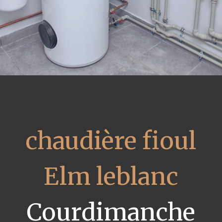
chaudière fioul
Elm leblanc
Courdimanche