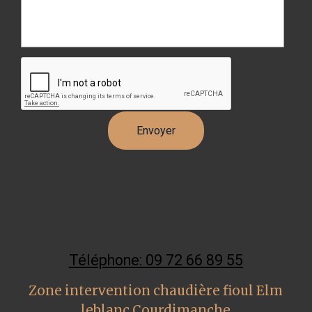
Téléphone: 09 72 66 89 55
Zone intervention chaudière fioul Elm
leblanc Courdimanche