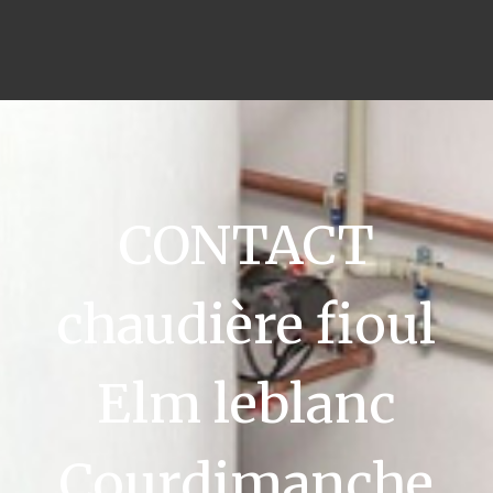
CONTACT
chaudière fioul
Elm leblanc
Courdimanche