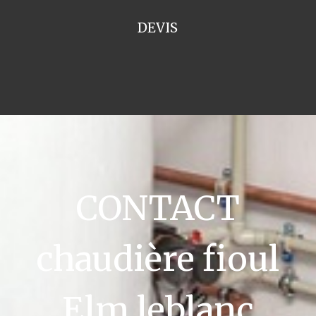
DEVIS
CONTACT
chaudière fioul
Elm leblanc