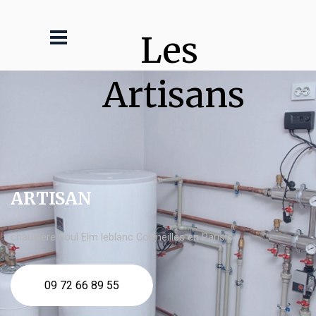
Les 
Artisans
ARTISAN
chaudière fioul Elm leblanc Cormeilles en Parisis
09 72 66 89 55