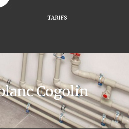
TARIFS
blanc Cogolin