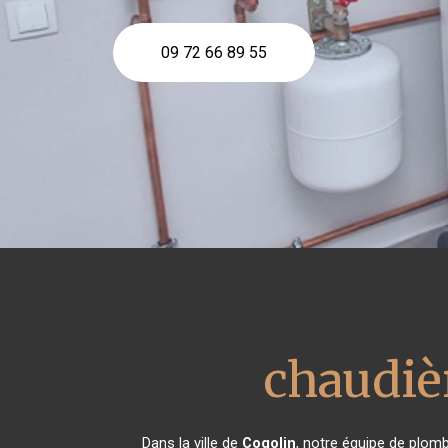
09 72 66 89 55
chaudiè
Dans la ville de
Cogolin
, notre équipe de plomb