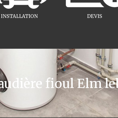
INSTALLATION
DEVIS
dière fioul Elm le