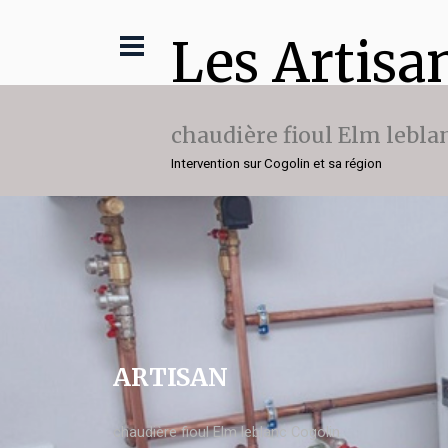
Les Artisa
chaudière fioul Elm lebla
Intervention sur Cogolin et sa région
ARTISAN
chaudière fioul Elm leblanc Cogolin