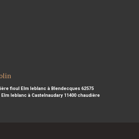
olin
ère fioul Elm leblanc à Blendecques 62575
 Elm leblanc à Castelnaudary 11400
chaudière