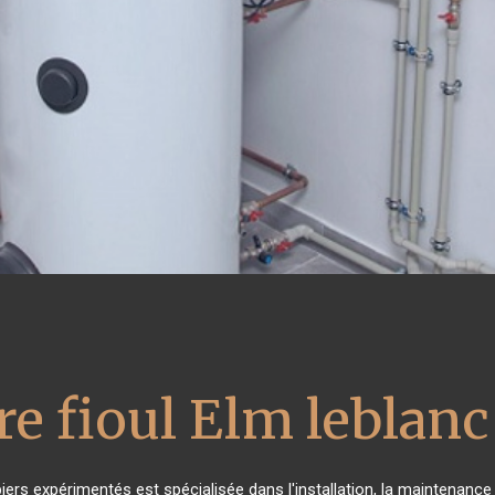
re fioul Elm leblanc
iers expérimentés est spécialisée dans l'installation, la maintenance 