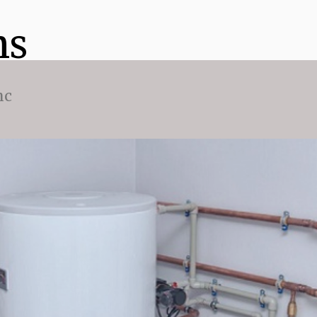
ns
nc