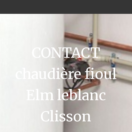
CONTACT
chaudière fioul
Elm leblanc
Clisson