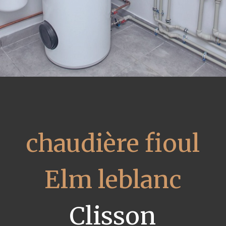
chaudière fioul
Elm leblanc
Clisson