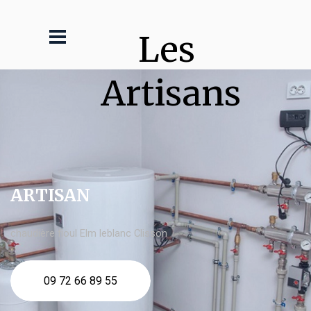
Les 
Artisans
ARTISAN
chaudière fioul Elm leblanc Clisson
09 72 66 89 55